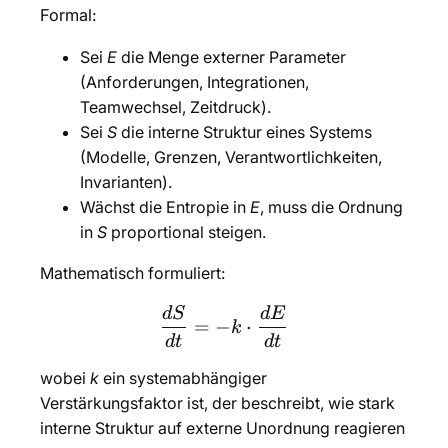
Formal:
Sei
E
die Menge externer Parameter
(Anforderungen, Integrationen,
Teamwechsel, Zeitdruck).
Sei
S
die interne Struktur eines Systems
(Modelle, Grenzen, Verantwortlichkeiten,
Invarianten).
Wächst die Entropie in
E
, muss die Ordnung
in
S
proportional steigen.
Mathematisch formuliert:
d
S
d
E
\frac{dS}{dt} = -k \cdot
=
−
⋅
k
d
t
d
t
wobei
k
ein systemabhängiger
Verstärkungsfaktor ist, der beschreibt, wie stark
interne Struktur auf externe Unordnung reagieren